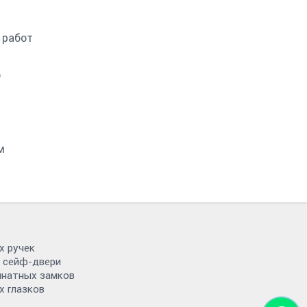
 работ
о
м
х ручек
в сейф-двери
мнатных замков
х глазков