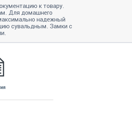
окументацию к товару.
ам. Для домашнего
о максимально надежный
нцию сувальдным. Замки с
ли.
тия